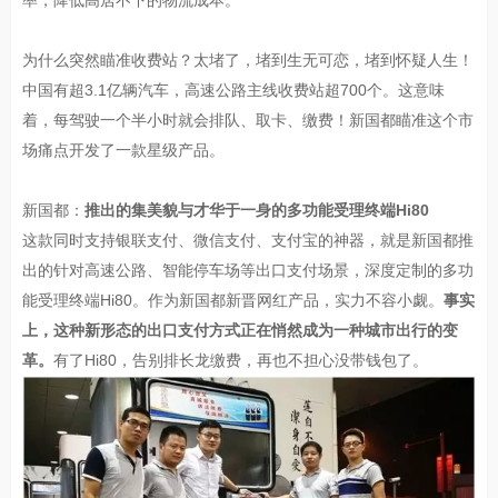
率，降低高居不下的物流成本。
为什么突然瞄准收费站？太堵了，堵到生无可恋，堵到怀疑人生！
中国有超3.1亿辆汽车，高速公路主线收费站超700个。这意味
着，每驾驶一个半小时就会排队、取卡、缴费！新国都瞄准这个市
场痛点开发了一款星级产品。
新国都：
推出的集美貌与才华于一身的多功能受理终端Hi80
这款同时支持银联支付、微信支付、支付宝的神器，就是新国都推
出的针对高速公路、智能停车场等出口支付场景，深度定制的多功
能受理终端Hi80。作为新国都新晋网红产品，实力不容小觑。
事实
上，这种新形态的出口支付方式正在悄然成为一种城市出行的变
革。
有了Hi80，告别排长龙缴费，再也不担心没带钱包了。